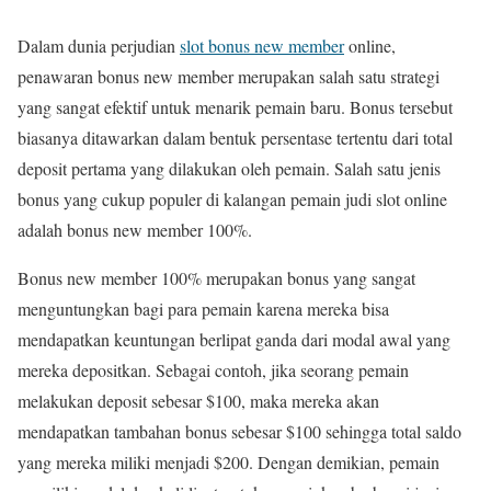
Dalam dunia perjudian
slot bonus new member
online,
penawaran bonus new member merupakan salah satu strategi
yang sangat efektif untuk menarik pemain baru. Bonus tersebut
biasanya ditawarkan dalam bentuk persentase tertentu dari total
deposit pertama yang dilakukan oleh pemain. Salah satu jenis
bonus yang cukup populer di kalangan pemain judi slot online
adalah bonus new member 100%.
Bonus new member 100% merupakan bonus yang sangat
menguntungkan bagi para pemain karena mereka bisa
mendapatkan keuntungan berlipat ganda dari modal awal yang
mereka depositkan. Sebagai contoh, jika seorang pemain
melakukan deposit sebesar $100, maka mereka akan
mendapatkan tambahan bonus sebesar $100 sehingga total saldo
yang mereka miliki menjadi $200. Dengan demikian, pemain