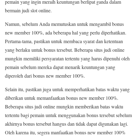
pemain yang ingin meraih keuntungan berlipat ganda dalam
bermain judi slot online.
Namun, sebelum Anda memutuskan untuk mengambil bonus
new member 100%, ada beberapa hal yang perlu diperhatikan.
Pertama-tama, pastikan untuk membaca syarat dan ketentuan
yang berlaku untuk bonus tersebut. Beberapa situs judi online
mungkin memiliki persyaratan tertentu yang harus dipenuhi oleh
pemain sebelum mereka dapat menarik keuntungan yang
diperoleh dari bonus new member 100%.
Selain itu, pastikan juga untuk memperhatikan batas waktu yang
diberikan untuk memanfaatkan bonus new member 100%.
Beberapa situs judi online mungkin memberikan batas waktu
tertentu bagi pemain untuk menggunakan bonus tersebut sebelum
akhirnya bonus tersebut hangus dan tidak dapat digunakan lagi.
Oleh karena itu, segera manfaatkan bonus new member 100%