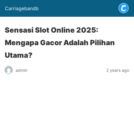
Carriagebandb
Sensasi Slot Online 2025:
Mengapa Gacor Adalah Pilihan
Utama?
admin
2 years ago