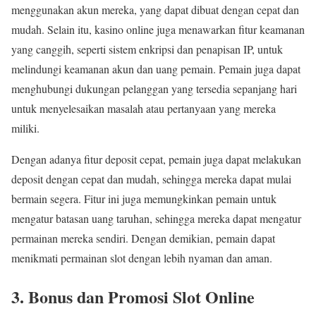
menggunakan akun mereka, yang dapat dibuat dengan cepat dan
mudah. Selain itu, kasino online juga menawarkan fitur keamanan
yang canggih, seperti sistem enkripsi dan penapisan IP, untuk
melindungi keamanan akun dan uang pemain. Pemain juga dapat
menghubungi dukungan pelanggan yang tersedia sepanjang hari
untuk menyelesaikan masalah atau pertanyaan yang mereka
miliki.
Dengan adanya fitur deposit cepat, pemain juga dapat melakukan
deposit dengan cepat dan mudah, sehingga mereka dapat mulai
bermain segera. Fitur ini juga memungkinkan pemain untuk
mengatur batasan uang taruhan, sehingga mereka dapat mengatur
permainan mereka sendiri. Dengan demikian, pemain dapat
menikmati permainan slot dengan lebih nyaman dan aman.
3. Bonus dan Promosi Slot Online