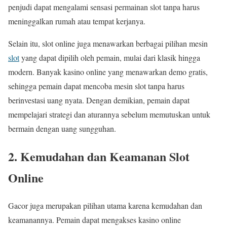
penjudi dapat mengalami sensasi permainan slot tanpa harus
meninggalkan rumah atau tempat kerjanya.
Selain itu, slot online juga menawarkan berbagai pilihan mesin
slot
yang dapat dipilih oleh pemain, mulai dari klasik hingga
modern. Banyak kasino online yang menawarkan demo gratis,
sehingga pemain dapat mencoba mesin slot tanpa harus
berinvestasi uang nyata. Dengan demikian, pemain dapat
mempelajari strategi dan aturannya sebelum memutuskan untuk
bermain dengan uang sungguhan.
2. Kemudahan dan Keamanan Slot
Online
Gacor juga merupakan pilihan utama karena kemudahan dan
keamanannya. Pemain dapat mengakses kasino online