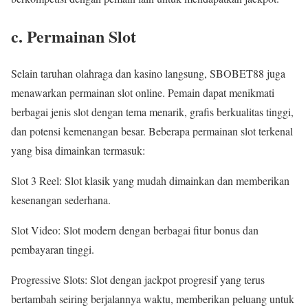
c. Permainan Slot
Selain taruhan olahraga dan kasino langsung, SBOBET88 juga
menawarkan permainan slot online. Pemain dapat menikmati
berbagai jenis slot dengan tema menarik, grafis berkualitas tinggi,
dan potensi kemenangan besar. Beberapa permainan slot terkenal
yang bisa dimainkan termasuk:
Slot 3 Reel: Slot klasik yang mudah dimainkan dan memberikan
kesenangan sederhana.
Slot Video: Slot modern dengan berbagai fitur bonus dan
pembayaran tinggi.
Progressive Slots: Slot dengan jackpot progresif yang terus
bertambah seiring berjalannya waktu, memberikan peluang untuk