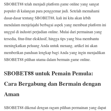
SBOBET88 telah menjadi platform game online yang sangat
populer di kalangan para penggemar judi. Setelah memahami
dasar-dasar tentang SBOBET88, kali ini kita akan lebih
mendalam menjelajahi berbagai aspek yang membuat platform ini
unggul di industri perjudian online. Mulai dari permainan yang
tersedia, fitur-fitur eksklusif, hingga tips yang bisa membantu
meningkatkan peluang Anda untuk menang, artikel ini akan
memberikan panduan lengkap bagi Anda yang ingin menjadikan
SBOBET88 pilihan utama dalam bermain game online.
SBOBET88 untuk Pemain Pemula:
Cara Bergabung dan Bermain dengan
Aman
SBOBET88 dikenal dengan ragam pilihan permainan yang dapat