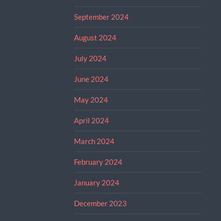
September 2024
August 2024
July 2024
June 2024
May 2024
April 2024
March 2024
February 2024
January 2024
December 2023