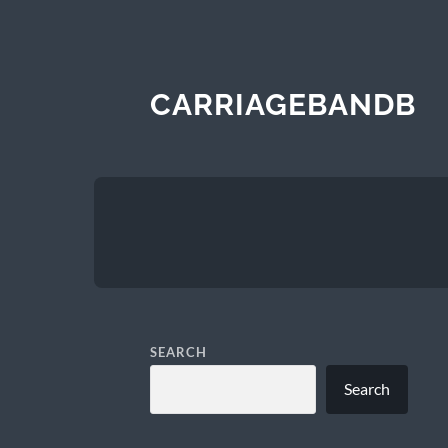
CARRIAGEBANDB
SEARCH
Search