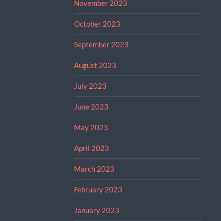
November 2023
October 2023
September 2023
August 2023
July 2023
June 2023
May 2023
April 2023
March 2023
February 2023
January 2023