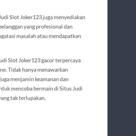
Judi Slot Joker123 juga menyediakan
pelanggan yang profesional dan
ngatasi masalah atau mendapatkan
udi Slot Joker123 gacor terpercaya
nline. Tidak hanya menawarkan
 juga menjamin keamanan dan
ntuk mencoba bermain di Situs Judi
ang tak terlupakan.