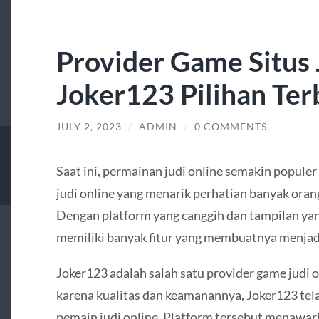
Provider Game Situs 
Joker123 Pilihan Ter
JULY 2, 2023
/
ADMIN
/
0 COMMENTS
Saat ini, permainan judi online semakin populer 
judi online yang menarik perhatian banyak orang
Dengan platform yang canggih dan tampilan yang
memiliki banyak fitur yang membuatnya menjadi 
Joker123 adalah salah satu provider game judi o
karena kualitas dan keamanannya, Joker123 tela
pemain judi online. Platform tersebut menawa