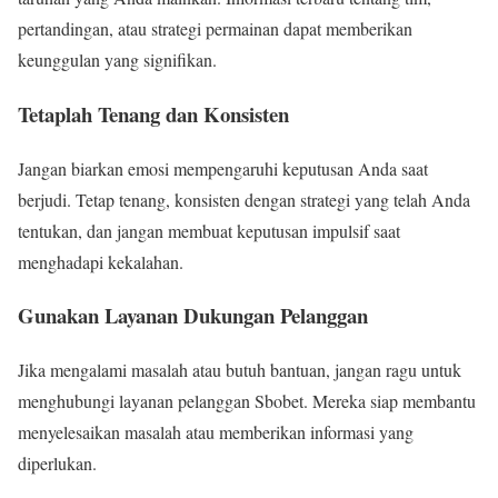
pertandingan, atau strategi permainan dapat memberikan
keunggulan yang signifikan.
Tetaplah Tenang dan Konsisten
Jangan biarkan emosi mempengaruhi keputusan Anda saat
berjudi. Tetap tenang, konsisten dengan strategi yang telah Anda
tentukan, dan jangan membuat keputusan impulsif saat
menghadapi kekalahan.
Gunakan Layanan Dukungan Pelanggan
Jika mengalami masalah atau butuh bantuan, jangan ragu untuk
menghubungi layanan pelanggan Sbobet. Mereka siap membantu
menyelesaikan masalah atau memberikan informasi yang
diperlukan.