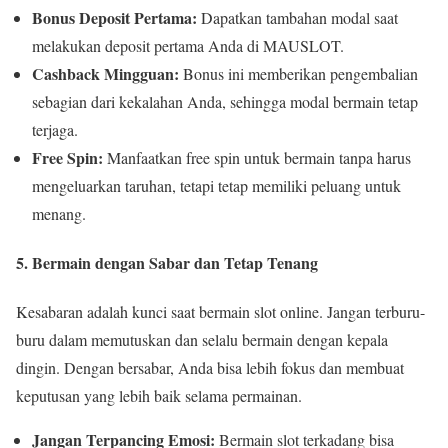
Bonus Deposit Pertama:
Dapatkan tambahan modal saat
melakukan deposit pertama Anda di MAUSLOT.
Cashback Mingguan:
Bonus ini memberikan pengembalian
sebagian dari kekalahan Anda, sehingga modal bermain tetap
terjaga.
Free Spin:
Manfaatkan free spin untuk bermain tanpa harus
mengeluarkan taruhan, tetapi tetap memiliki peluang untuk
menang.
5. Bermain dengan Sabar dan Tetap Tenang
Kesabaran adalah kunci saat bermain slot online. Jangan terburu-
buru dalam memutuskan dan selalu bermain dengan kepala
dingin. Dengan bersabar, Anda bisa lebih fokus dan membuat
keputusan yang lebih baik selama permainan.
Jangan Terpancing Emosi:
Bermain slot terkadang bisa