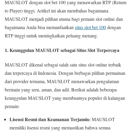
MAUSLOT dengan slot bet 100 yang menawarkan RTP (Return
to Player) tinggi. Artikel ini akan membahas bagaimana
MAUSLOT menjadi pilihan utama bagi pemain slot online dan
bagaimana Anda bisa memanfaatkan
situs slot bet 100
dengan
RTP tinggi untuk meningkatkan peluang menang.
1. Keunggulan MAUSLOT sebagai Situs Slot Terpercaya
MAUSLOT dikenal sebagai salah satu situs slot online terbaik
dan terpercaya di Indonesia. Dengan berbagai pilihan permainan
dari provider ternama, MAUSLOT menawarkan pengalaman
bermain yang seru, aman, dan adil. Berikut adalah beberapa
keunggulan MAUSLOT yang membuatnya populer di kalangan
pemain:
Lisensi Resmi dan Keamanan Terjamin:
MAUSLOT
memiliki lisensi resmi yang memastikan bahwa semua