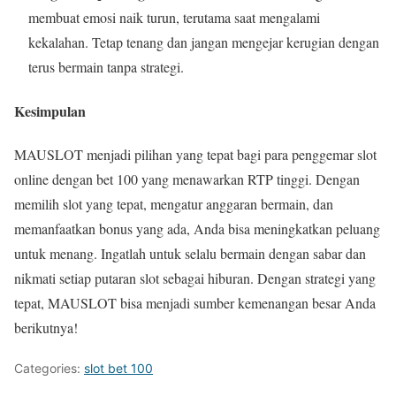
membuat emosi naik turun, terutama saat mengalami
kekalahan. Tetap tenang dan jangan mengejar kerugian dengan
terus bermain tanpa strategi.
Kesimpulan
MAUSLOT menjadi pilihan yang tepat bagi para penggemar slot
online dengan bet 100 yang menawarkan RTP tinggi. Dengan
memilih slot yang tepat, mengatur anggaran bermain, dan
memanfaatkan bonus yang ada, Anda bisa meningkatkan peluang
untuk menang. Ingatlah untuk selalu bermain dengan sabar dan
nikmati setiap putaran slot sebagai hiburan. Dengan strategi yang
tepat, MAUSLOT bisa menjadi sumber kemenangan besar Anda
berikutnya!
Categories:
slot bet 100