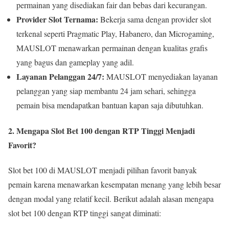
permainan yang disediakan fair dan bebas dari kecurangan.
Provider Slot Ternama:
Bekerja sama dengan provider slot
terkenal seperti Pragmatic Play, Habanero, dan Microgaming,
MAUSLOT menawarkan permainan dengan kualitas grafis
yang bagus dan gameplay yang adil.
Layanan Pelanggan 24/7:
MAUSLOT menyediakan layanan
pelanggan yang siap membantu 24 jam sehari, sehingga
pemain bisa mendapatkan bantuan kapan saja dibutuhkan.
2. Mengapa Slot Bet 100 dengan RTP Tinggi Menjadi
Favorit?
Slot bet 100 di MAUSLOT menjadi pilihan favorit banyak
pemain karena menawarkan kesempatan menang yang lebih besar
dengan modal yang relatif kecil. Berikut adalah alasan mengapa
slot bet 100 dengan RTP tinggi sangat diminati: