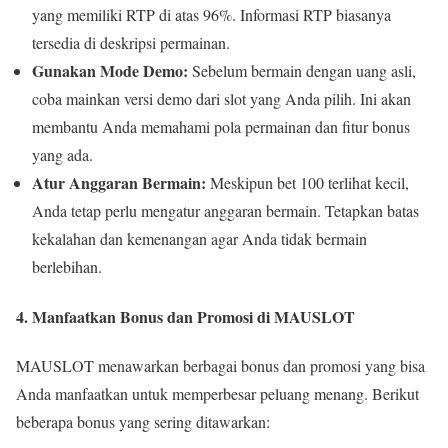
yang memiliki RTP di atas 96%. Informasi RTP biasanya
tersedia di deskripsi permainan.
Gunakan Mode Demo:
Sebelum bermain dengan uang asli,
coba mainkan versi demo dari slot yang Anda pilih. Ini akan
membantu Anda memahami pola permainan dan fitur bonus
yang ada.
Atur Anggaran Bermain:
Meskipun bet 100 terlihat kecil,
Anda tetap perlu mengatur anggaran bermain. Tetapkan batas
kekalahan dan kemenangan agar Anda tidak bermain
berlebihan.
4. Manfaatkan Bonus dan Promosi di MAUSLOT
MAUSLOT menawarkan berbagai bonus dan promosi yang bisa
Anda manfaatkan untuk memperbesar peluang menang. Berikut
beberapa bonus yang sering ditawarkan: