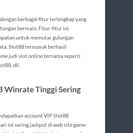
dengan berbagai fitur terlengkap yang
ungan bermain. Fitur-fitur ini
empatan untuk memutar gulungan
ta. Slot88 termasuk berhasil
e judi slot online ternama seperti
t88, dll.
 Winrate Tinggi Sering
ndapatkan account VIP Slot88
ri ini sering jackpot di web site game