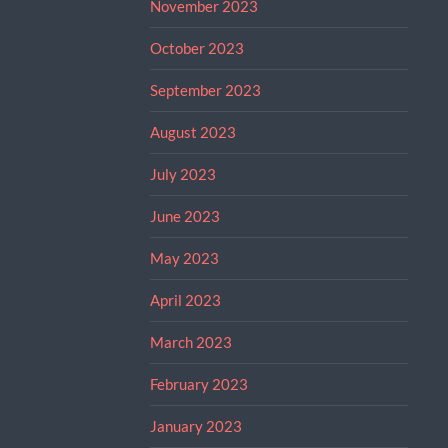
November 2023
October 2023
September 2023
August 2023
July 2023
June 2023
May 2023
April 2023
March 2023
February 2023
January 2023