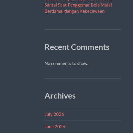
Santai Saat Penggemar Bola Mulai
Berdamai dengan Kekecewaan
Recent Comments
No comments to show.
Archives
July 2026
June 2026