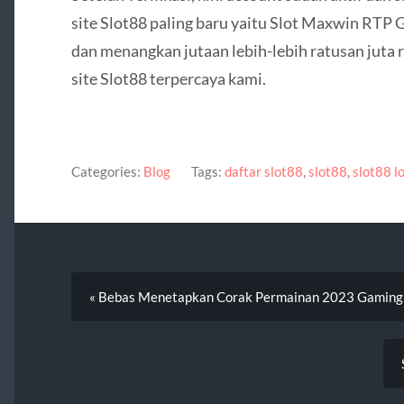
site Slot88 paling baru yaitu Slot Maxwin RTP G
dan menangkan jutaan lebih-lebih ratusan juta
site Slot88 terpercaya kami.
Categories:
Blog
Tags:
daftar slot88
,
slot88
,
slot88 l
« Bebas Menetapkan Corak Permainan 2023 Gaming