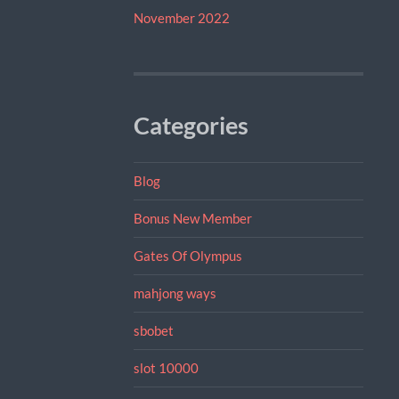
November 2022
Categories
Blog
Bonus New Member
Gates Of Olympus
mahjong ways
sbobet
slot 10000