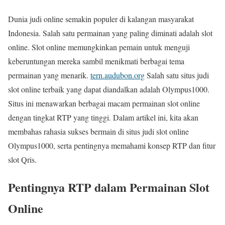
Dunia judi online semakin populer di kalangan masyarakat
Indonesia. Salah satu permainan yang paling diminati adalah slot
online. Slot online memungkinkan pemain untuk menguji
keberuntungan mereka sambil menikmati berbagai tema
permainan yang menarik.
tern.audubon.org
Salah satu situs judi
slot online terbaik yang dapat diandalkan adalah Olympus1000.
Situs ini menawarkan berbagai macam permainan slot online
dengan tingkat RTP yang tinggi. Dalam artikel ini, kita akan
membahas rahasia sukses bermain di situs judi slot online
Olympus1000, serta pentingnya memahami konsep RTP dan fitur
slot Qris.
Pentingnya RTP dalam Permainan Slot
Online