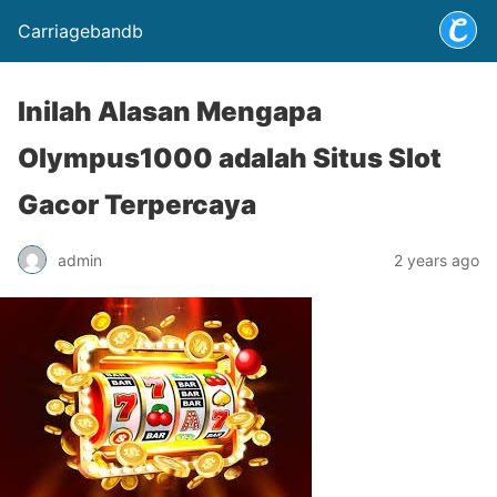
Carriagebandb
Inilah Alasan Mengapa
Olympus1000 adalah Situs Slot
Gacor Terpercaya
admin
2 years ago