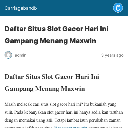
Carriagebandb
Daftar Situs Slot Gacor Hari Ini
Gampang Menang Maxwin
admin
3 years ago
Daftar Situs Slot Gacor Hari Ini
Gampang Menang Maxwin
Masih melacak cari situs slot gacor hari ini? Itu bukanlah yang
sulit. Pada kebanyakan slot gacor hari ini hanya sedia kan taruhan
dengan memakai uang asli. Tetapi lambat laun perubahan zaman
mempunyai efek para situs
Slot gacor maxwin
mempunyai sistem