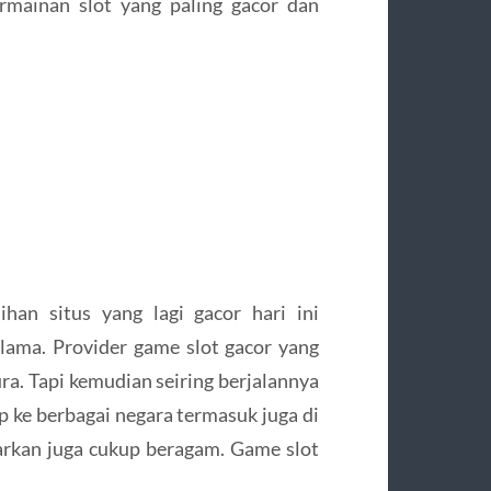
rmainan slot yang paling gacor dan
han situs yang lagi gacor hari ini
lama. Provider game slot gacor yang
ura. Tapi kemudian seiring berjalannya
ke berbagai negara termasuk juga di
arkan juga cukup beragam. Game slot