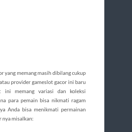
acor yang memang masih dibilang cukup
atau provider gameslot gacor ini baru
t ini memang variasi dan koleksi
na para pemain bisa nikmati ragam
nya Anda bisa menikmati permainan
r nya misalkan: