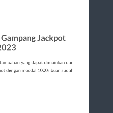
r Gampang Jackpot
 2023
 tambahan yang dapat dimainkan dan
kpot dengan moodal 1000ribuan sudah