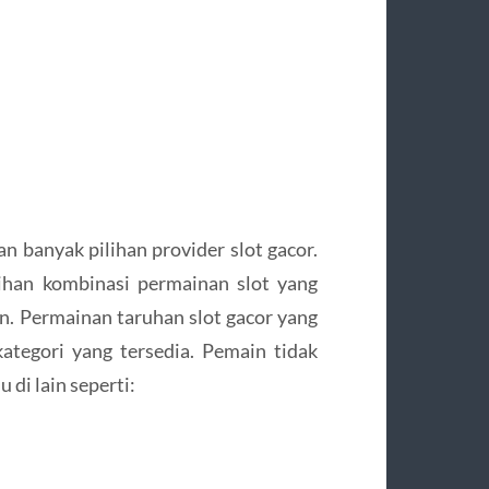
 banyak pilihan provider slot gacor.
han kombinasi permainan slot yang
n. Permainan taruhan slot gacor yang
ategori yang tersedia. Pemain tidak
 di lain seperti: