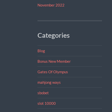
November 2022
Categories
Blog
Bonus New Member
Gates Of Olympus
mahjong ways
sbobet
slot 10000