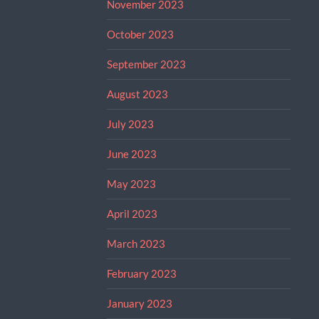
November 2023
October 2023
September 2023
August 2023
July 2023
June 2023
May 2023
April 2023
March 2023
February 2023
January 2023