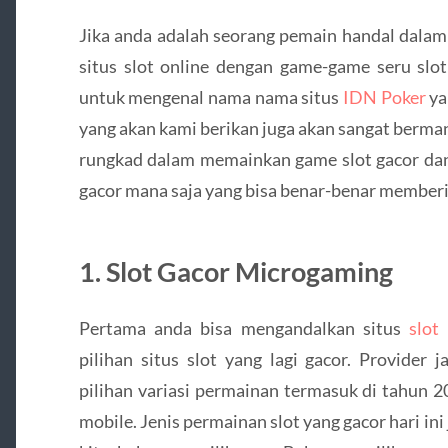
Jika anda adalah seorang pemain handal dala
situs slot online dengan game-game seru slot
untuk mengenal nama nama situs
IDN Poker
ya
yang akan kami berikan juga akan sangat berma
rungkad dalam memainkan game slot gacor dan 
gacor mana saja yang bisa benar-benar memberi
1. Slot Gacor Microgaming
Pertama anda bisa mengandalkan situs
slot
pilihan situs slot yang lagi gacor. Provider
pilihan variasi permainan termasuk di tahun 
mobile. Jenis permainan slot yang gacor hari i