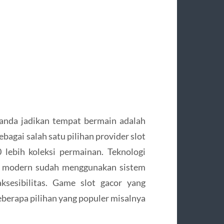
k anda jadikan tempat bermain adalah
bagai salah satu pilihan provider slot
 lebih koleksi permainan. Teknologi
p modern sudah menggunakan sistem
esibilitas. Game slot gacor yang
berapa pilihan yang populer misalnya