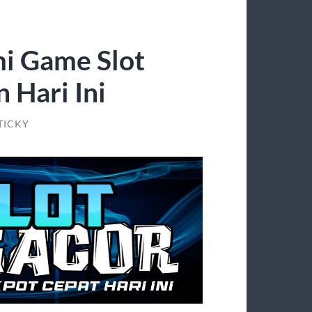
mi Game Slot
Hari Ini
TICKY