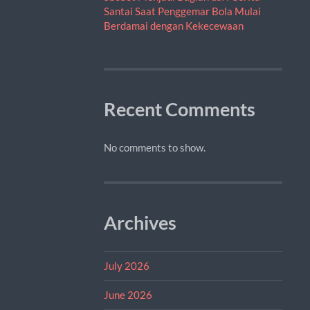
Santai Saat Penggemar Bola Mulai
Berdamai dengan Kekecewaan
Recent Comments
No comments to show.
Archives
July 2026
June 2026