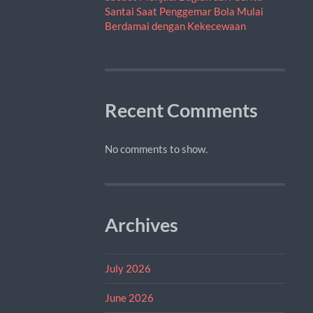
Santai Saat Penggemar Bola Mulai
Berdamai dengan Kekecewaan
Recent Comments
No comments to show.
Archives
July 2026
June 2026