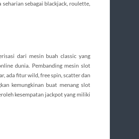
seharian sebagai blackjack, roulette,
erisasi dari mesin buah classic yang
online dunia. Pembanding mesin slot
, ada fitur wild, free spin, scatter dan
ngkan kemungkinan buat menang slot
roleh kesempatan jackpot yang miliki