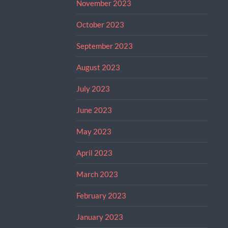
November 2023
October 2023
September 2023
August 2023
July 2023
June 2023
May 2023
April 2023
March 2023
February 2023
January 2023