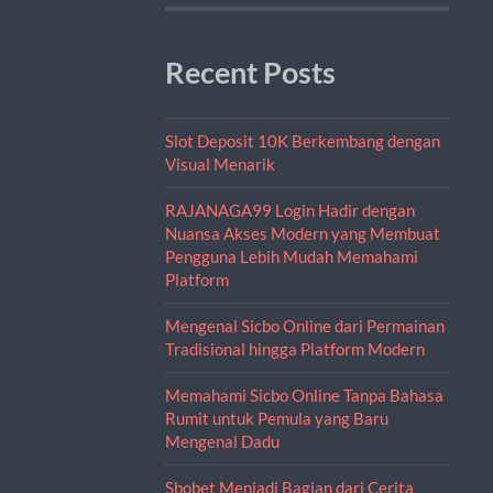
Recent Posts
Slot Deposit 10K Berkembang dengan
Visual Menarik
RAJANAGA99 Login Hadir dengan
Nuansa Akses Modern yang Membuat
Pengguna Lebih Mudah Memahami
Platform
Mengenal Sicbo Online dari Permainan
Tradisional hingga Platform Modern
Memahami Sicbo Online Tanpa Bahasa
Rumit untuk Pemula yang Baru
Mengenal Dadu
Sbobet Menjadi Bagian dari Cerita