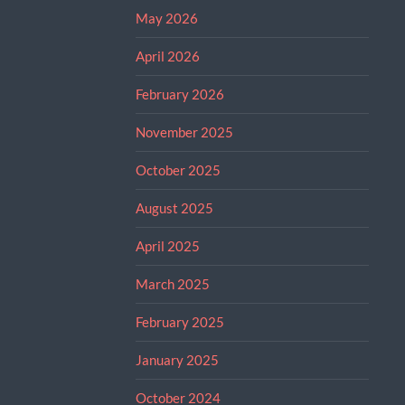
May 2026
April 2026
February 2026
November 2025
October 2025
August 2025
April 2025
March 2025
February 2025
January 2025
October 2024