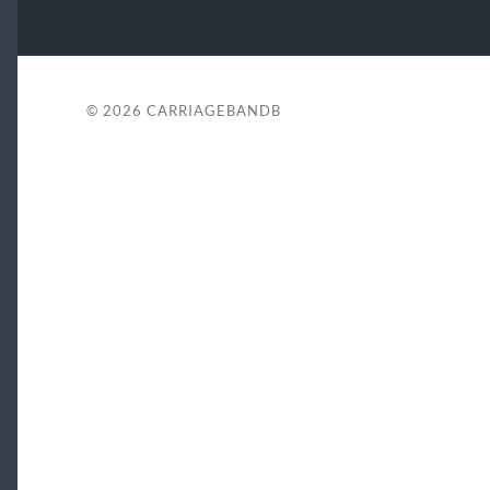
© 2026
CARRIAGEBANDB