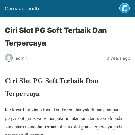
Carriagebandb
Ciri Slot PG Soft Terbaik Dan
Terpercaya
admin
3 years ago
Ciri Slot PG Soft Terbaik Dan
Terpercaya
Ide kreatif ini kita laksanakan karena banyak diluar sana para
player slot gratis yang mengalami halangan atau masalah pada
sementara mencoba bermain disitus slot gratis terpercaya pada
pencarian di internet.