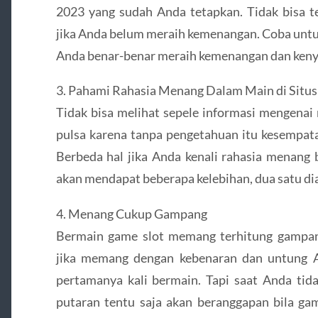
2023 yang sudah Anda tetapkan. Tidak bisa t
jika Anda belum meraih kemenangan. Coba untu
Anda benar-benar meraih kemenangan dan ken
3. Pahami Rahasia Menang Dalam Main di Situs 
Tidak bisa melihat sepele informasi mengenai
pulsa karena tanpa pengetahuan itu kesempat
Berbeda hal jika Anda kenali rahasia menang 
akan mendapat beberapa kelebihan, dua satu di
4. Menang Cukup Gampang
Bermain game slot memang terhitung gampan
jika memang dengan kebenaran dan untung
pertamanya kali bermain. Tapi saat Anda tid
putaran tentu saja akan beranggapan bila gam