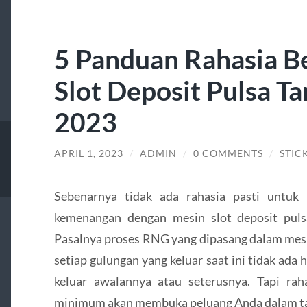
5 Panduan Rahasia Be
Slot Deposit Pulsa T
2023
APRIL 1, 2023
/
ADMIN
/
0 COMMENTS
/
STIC
Sebenarnya tidak ada rahasia pasti untu
kemenangan dengan mesin slot deposit puls
Pasalnya proses RNG yang dipasang dalam mesin
setiap gulungan yang keluar saat ini tidak ad
keluar awalannya atau seterusnya. Tapi rah
minimum akan membuka peluang Anda dalam 