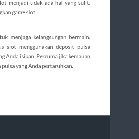
ot menjadi tidak ada hal yang sulit.
gkan game slot.
tuk menjaga kelangsungan bermain.
tus slot menggunakan deposit pulsa
ng Anda isikan. Percuma jika kemauan
pulsa yang Anda pertaruhkan.