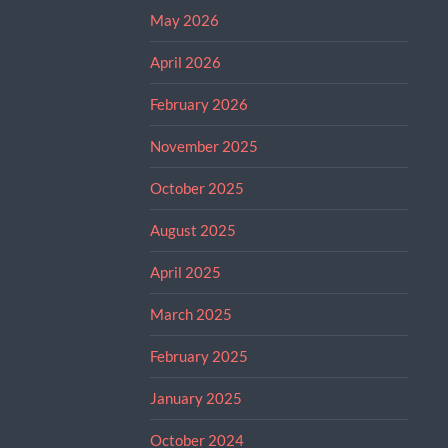
May 2026
April 2026
February 2026
November 2025
October 2025
August 2025
April 2025
March 2025
February 2025
January 2025
October 2024