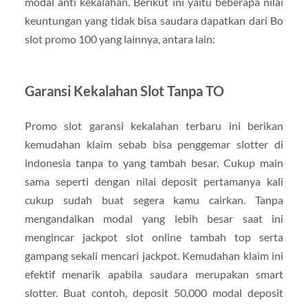
modal anti kekalahan. Berikut ini yaitu beberapa nilai
keuntungan yang tidak bisa saudara dapatkan dari Bo
slot promo 100 yang lainnya, antara lain:
Garansi Kekalahan Slot Tanpa TO
Promo slot garansi kekalahan terbaru ini berikan
kemudahan klaim sebab bisa penggemar slotter di
indonesia tanpa to yang tambah besar. Cukup main
sama seperti dengan nilai deposit pertamanya kali
cukup sudah buat segera kamu cairkan. Tanpa
mengandalkan modal yang lebih besar saat ini
mengincar jackpot slot online tambah top serta
gampang sekali mencari jackpot. Kemudahan klaim ini
efektif menarik apabila saudara merupakan smart
slotter. Buat contoh, deposit 50.000 modal deposit