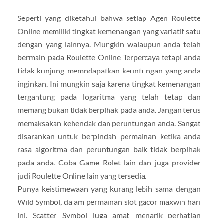
Seperti yang diketahui bahwa setiap Agen Roulette
Online memiliki tingkat kemenangan yang variatif satu
dengan yang lainnya. Mungkin walaupun anda telah
bermain pada Roulette Online Terpercaya tetapi anda
tidak kunjung memndapatkan keuntungan yang anda
inginkan. Ini mungkin saja karena tingkat kemenangan
tergantung pada logaritma yang telah tetap dan
memang bukan tidak berpihak pada anda. Jangan terus
memaksakan kehendak dan peruntungan anda. Sangat
disarankan untuk berpindah permainan ketika anda
rasa algoritma dan peruntungan baik tidak berpihak
pada anda. Coba Game Rolet lain dan juga provider
judi Roulette Online lain yang tersedia.
Punya keistimewaan yang kurang lebih sama dengan
Wild Symbol, dalam permainan slot gacor maxwin hari
ini, Scatter Symbol juga amat menarik perhatian