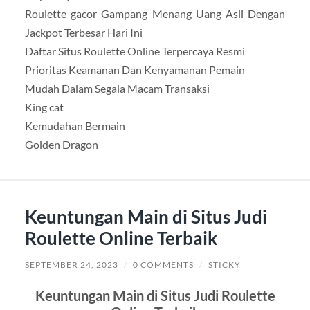
Roulette gacor Gampang Menang Uang Asli Dengan
Jackpot Terbesar Hari Ini
Daftar Situs Roulette Online Terpercaya Resmi
Prioritas Keamanan Dan Kenyamanan Pemain
Mudah Dalam Segala Macam Transaksi
King cat
Kemudahan Bermain
Golden Dragon
Keuntungan Main di Situs Judi
Roulette Online Terbaik
SEPTEMBER 24, 2023
/
0 COMMENTS
/
STICKY
Keuntungan Main di Situs Judi Roulette