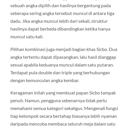
sebuah angka dipilih dan hasilnya bergantung pada
seberapa sering angka tersebut muncul di antara tiga
dadu. Jika angka muncul lebih dari sekali, struktur
hasilnya dapat berbeda dibandingkan ketika hanya
muncul satu kali.
Pilihan kombinasi juga menjadi bagian khas Sicbo. Dua
angka tertentu dapat dipasangkan, lalu hasil dianggap
sesuai apabila keduanya muncul dalam satu putaran.
Terdapat pula double dan triple yang berhubungan
dengan kemunculan angka kembar.
Keragaman inilah yang membuat papan Sicbo tampak
penuh. Namun, pengguna sebenarnya tidak perlu
memahami semua kategori sekaligus. Mengenali fungsi
tiap kelompok secara bertahap biasanya lebih nyaman
daripada mencoba membaca seluruh meja dalam satu