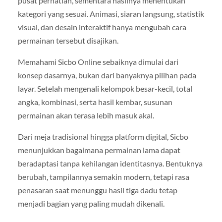
pusat perhatian, sementara hasilnya menentukan
kategori yang sesuai. Animasi, siaran langsung, statistik
visual, dan desain interaktif hanya mengubah cara
permainan tersebut disajikan.
Memahami Sicbo Online sebaiknya dimulai dari
konsep dasarnya, bukan dari banyaknya pilihan pada
layar. Setelah mengenali kelompok besar-kecil, total
angka, kombinasi, serta hasil kembar, susunan
permainan akan terasa lebih masuk akal.
Dari meja tradisional hingga platform digital, Sicbo
menunjukkan bagaimana permainan lama dapat
beradaptasi tanpa kehilangan identitasnya. Bentuknya
berubah, tampilannya semakin modern, tetapi rasa
penasaran saat menunggu hasil tiga dadu tetap
menjadi bagian yang paling mudah dikenali.