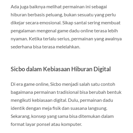
Ada juga baiknya melihat permainan ini sebagai
hiburan berbasis peluang, bukan sesuatu yang perlu
dikejar secara emosional. Sikap santai sering membuat
pengalaman mengenal game dadu online terasa lebih
nyaman. Ketika terlalu serius, permainan yang awalnya
sederhana bisa terasa melelahkan.
Sicbo dalam Kebiasaan Hiburan Digital
Di era game online, Sicbo menjadi salah satu contoh
bagaimana permainan tradisional bisa berubah bentuk
mengikuti kebiasaan digital. Dulu, permainan dadu
identik dengan meja fisik dan suasana langsung.
Sekarang, konsep yang sama bisa ditemukan dalam
format layar ponsel atau komputer.