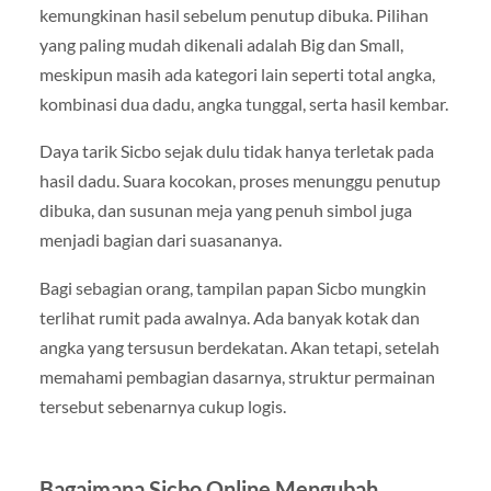
kemungkinan hasil sebelum penutup dibuka. Pilihan
yang paling mudah dikenali adalah Big dan Small,
meskipun masih ada kategori lain seperti total angka,
kombinasi dua dadu, angka tunggal, serta hasil kembar.
Daya tarik Sicbo sejak dulu tidak hanya terletak pada
hasil dadu. Suara kocokan, proses menunggu penutup
dibuka, dan susunan meja yang penuh simbol juga
menjadi bagian dari suasananya.
Bagi sebagian orang, tampilan papan Sicbo mungkin
terlihat rumit pada awalnya. Ada banyak kotak dan
angka yang tersusun berdekatan. Akan tetapi, setelah
memahami pembagian dasarnya, struktur permainan
tersebut sebenarnya cukup logis.
Bagaimana Sicbo Online Mengubah