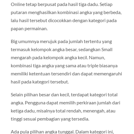
Online tetap berpusat pada hasil tiga dadu. Setiap
putaran menghasilkan kombinasi angka yang berbeda,
lalu hasil tersebut dicocokkan dengan kategori pada
papan permainan.
Big umumnya merujuk pada jumlah tertentu yang
termasuk kelompok angka besar, sedangkan Small
mengarah pada kelompok angka kecil. Namun,
kombinasi tiga angka yang sama atau triple biasanya
memiliki ketentuan tersendiri dan dapat memengaruhi
hasil pada kategori tersebut.
Selain pilihan besar dan kecil, terdapat kategori total
angka. Pengguna dapat memilih perkiraan jumlah dari
ketiga dadu, misalnya total rendah, menengah, atau
tinggi sesuai pembagian yang tersedia.
Ada pula pilihan angka tunggal. Dalam kategori ini,