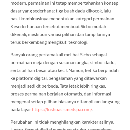
modern, permainan ini tetap mempertahankan konsep
dasar yang sederhana: tiga buah dadu dikocok, lalu
hasil kombinasinya menentukan kategori permainan.
Kesederhanaan tersebut membuat Sicbo mudah
dikenali, meskipun variasi pilihan dan tampilannya
terus berkembang mengikuti teknologi.
Banyak orang pertama kali melihat Sicbo sebagai
permainan meja dengan susunan angka, simbol dadu,
serta pilihan besar atau kecil. Namun, ketika berpindah
ke platform digital, pengalaman yang ditawarkan
menjadi sedikit berbeda. Tata letak lebih ringkas,
proses permainan berjalan otomatis, dan informasi
mengenai setiap pilihan biasanya ditampilkan langsung
pada layar
https://lushoasismedspa.com/
.
Perubahan ini tidak menghilangkan karakter aslinya.
Justru, format digital membuat struktur permainan