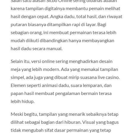
Salah satu alasan Sicbo Online sering dibahas adalah
karena tampilan digitalnya membantu pemain melihat
hasil dengan cepat. Angka dadu, total hasil, dan riwayat
putaran biasanya ditampilkan rapi di layar. Bagi
sebagian orang, ini membuat permainan terasa lebih
mudah diikuti dibandingkan hanya membayangkan
hasil dadu secara manual.
Selain itu, versi online sering menghadirkan desain
meja yang lebih modern. Ada yang memakai tampilan
simpel, ada juga yang dibuat mirip suasana live casino.
Elemen seperti animasi dadu, suara lemparan, dan
papan hasil membuat pengalaman bermain terasa
lebih hidup.
Meski begitu, tampilan yang menarik sebaiknya tetap
dilihat sebagai bagian dari hiburan. Visual yang bagus
tidak mengubah sifat dasar permainan yang tetap