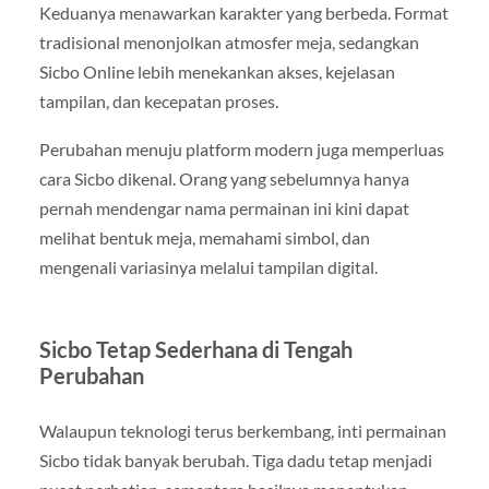
Keduanya menawarkan karakter yang berbeda. Format
tradisional menonjolkan atmosfer meja, sedangkan
Sicbo Online lebih menekankan akses, kejelasan
tampilan, dan kecepatan proses.
Perubahan menuju platform modern juga memperluas
cara Sicbo dikenal. Orang yang sebelumnya hanya
pernah mendengar nama permainan ini kini dapat
melihat bentuk meja, memahami simbol, dan
mengenali variasinya melalui tampilan digital.
Sicbo Tetap Sederhana di Tengah
Perubahan
Walaupun teknologi terus berkembang, inti permainan
Sicbo tidak banyak berubah. Tiga dadu tetap menjadi