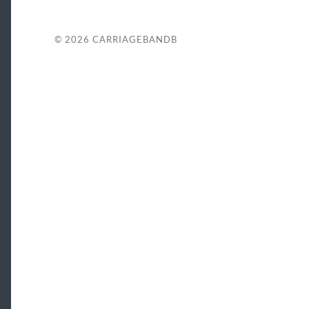
© 2026
CARRIAGEBANDB