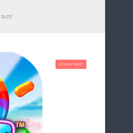
 SLOT
STICKY POST