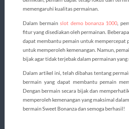
memengaruhi kualitas permainan.
Dalam bermain
slot demo bonanza 1000
, pe
fitur yang disediakan oleh permainan. Beberapa
dapat membantu pemain untuk mempercepat p
untuk memperoleh kemenangan. Namun, pemain 
bijak agar tidak terjebak dalam permainan yang
Dalam artikel ini, telah dibahas tentang perm
bermain yang dapat membantu pemain memp
Dengan bermain secara bijak dan memperhatika
memperoleh kemenangan yang maksimal dalam p
bermain Sweet Bonanza dan semoga berhasil!