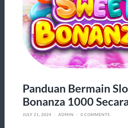
Panduan Bermain Slo
Bonanza 1000 Secara
JULY 21, 2024
/
ADMIN
/
0 COMMENTS