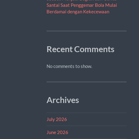
Santai Saat Penggemar Bola Mulai
Berdamai dengan Kekecewaan
Recent Comments
No comments to show.
Archives
July 2026
June 2026