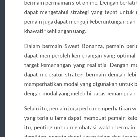
bermain permainan slot online. Dengan berlati
dapat mengetahui strategi yang tepat untuk 
pemain juga dapat menguji keberuntungan dan 
khawatir kehilangan uang.
Dalam bermain Sweet Bonanza, pemain perl
dapat memperoleh kemenangan yang optimal.
target kemenangan yang realistis. Dengan me
dapat mengatur strategi bermain dengan lebih
memperhatikan modal yang digunakan untuk be
dengan modal yang melebihi batas kemampuan 
Selain itu, pemain juga perlu memperhatikan 
yang terlalu lama dapat membuat pemain kele
itu, penting untuk membatasi waktu bermain d
demikian, pemain dapat tetap fokus dan terhin