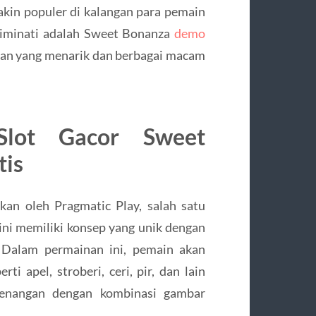
makin populer di kalangan para pemain
 diminati adalah Sweet Bonanza
demo
nan yang menarik dan berbagai macam
Slot Gacor Sweet
tis
an oleh Pragmatic Play, salah satu
ini memiliki konsep yang unik dengan
 Dalam permainan ini, pemain akan
 apel, stroberi, ceri, pir, dan lain
enangan dengan kombinasi gambar