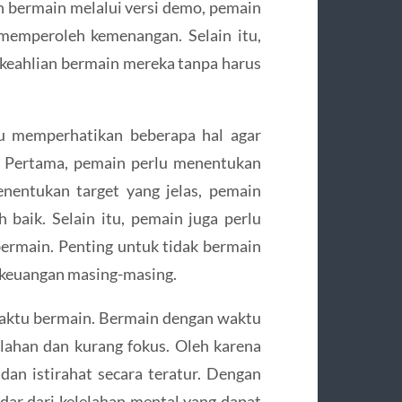
h bermain melalui versi demo, pemain
memperoleh kemenangan. Selain itu,
keahlian bermain mereka tanpa harus
u memperhatikan beberapa hal agar
 Pertama, pemain perlu menentukan
nentukan target yang jelas, pemain
 baik. Selain itu, pemain juga perlu
rmain. Penting untuk tidak bermain
keuangan masing-masing.
waktu bermain. Bermain dengan waktu
lahan dan kurang fokus. Oleh karena
an istirahat secara teratur. Dengan
dar dari kelelahan mental yang dapat