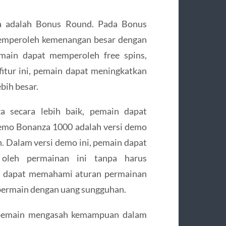
za adalah Bonus Round. Pada Bonus
emperoleh kemenangan besar dengan
main dapat memperoleh free spins,
 fitur ini, pemain dapat meningkatkan
bih besar.
secara lebih baik, pemain dapat
demo Bonanza 1000 adalah versi demo
n. Dalam versi demo ini, pemain dapat
 oleh permainan ini tanpa harus
n dapat memahami aturan permainan
bermain dengan uang sungguhan.
k pemain mengasah kemampuan dalam