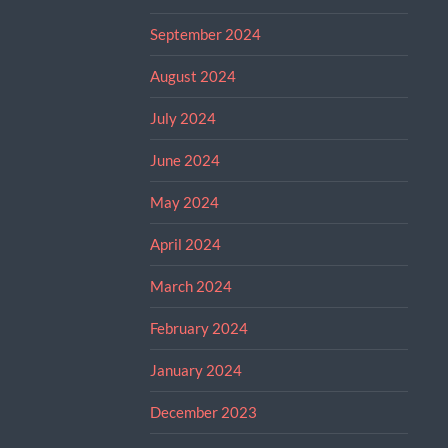
September 2024
August 2024
July 2024
June 2024
May 2024
April 2024
March 2024
February 2024
January 2024
December 2023