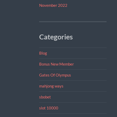
November 2022
Categories
Blog
Bonus New Member
Gates Of Olympus
mahjong ways
sbobet
slot 10000