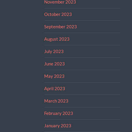
November 2023
October 2023
September 2023
August 2023
July 2023
June 2023
May 2023
April 2023
March 2023
February 2023
January 2023